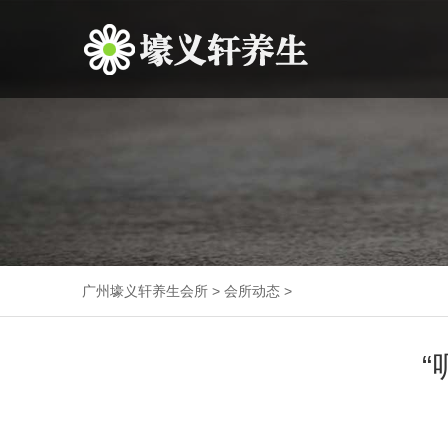
广州壕义轩养生会所
>
会所动态
>