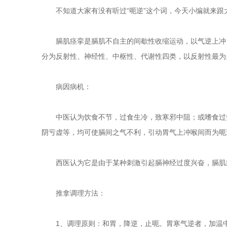
不知道大家有没有听过“呃逆”这个词，今天小编就来跟大
膈肌痉挛是膈肌不自主的间歇性收缩运动，以气逆上冲，
分为反射性、神经性、中枢性、代谢性四类，以反射性最为
病因病机：
中医认为饮食不节，过食生冷，致寒邪中阻；或嗜食过热
阴亏虚等，均可使膈间之气不利，引动胃气上冲喉间而为呃
西医认为它是由于某种刺激引起膈神经过度兴奋，膈肌
推拿调理方法：
1、调理原则：和胃，降逆，止呃。胃寒气逆者，加温中