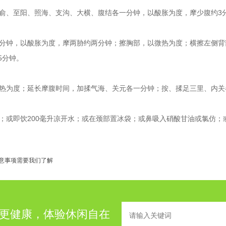
、至阳、照海、支沟、大横、腹结各一分钟，以酸胀为度，摩少腹约3
钟，以酸胀为度，摩两胁约两分钟；擦胸部，以微热为度；横擦左侧背部
5分钟。
为度；延长摩腹时间，加揉气海、关元各一分钟；按、揉足三里、内关各
即饮200毫升凉开水；或在颈部置冰袋；或鼻吸入硝酸甘油或氯仿；或
意事项需要我们了解
更健康，体验休闲自在