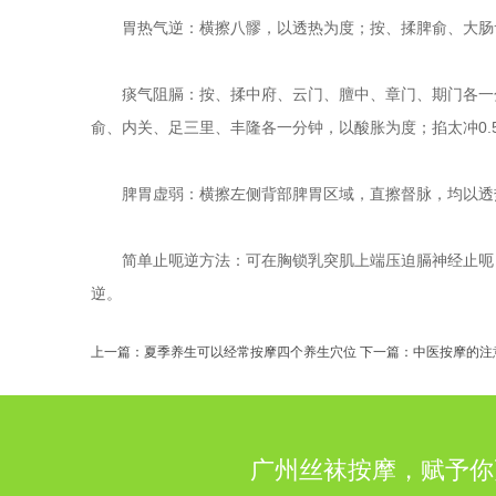
胃热气逆：横擦八髎，以透热为度；按、揉脾俞、大肠俞
痰气阻膈：按、揉中府、云门、膻中、章门、期门各一分
俞、内关、足三里、丰隆各一分钟，以酸胀为度；掐太冲0.
脾胃虚弱：横擦左侧背部脾胃区域，直擦督脉，均以透热
简单止呃逆方法：可在胸锁乳突肌上端压迫膈神经止呃；或
逆。
上一篇：
夏季养生可以经常按摩四个养生穴位
下一篇：
中医按摩的注
广州丝袜按摩，赋予你