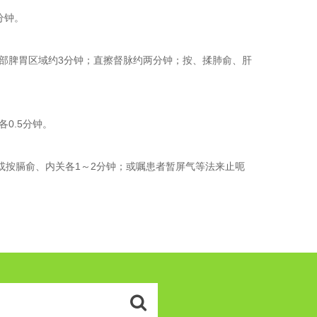
分钟。
脾胃区域约3分钟；直擦督脉约两分钟；按、揉肺俞、肝
0.5分钟。
按膈俞、内关各1～2分钟；或嘱患者暂屏气等法来止呃