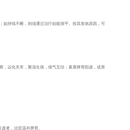
；如持续不断，则须通过治疗始能渐平。按其发病原因，可
胃，运化失常，聚湿生痰，痰气互结；素禀脾胃阳虚，或胃
亏虚者，治宜温补脾胃。