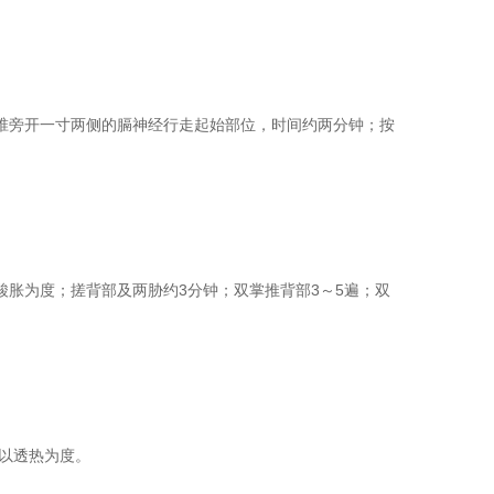
椎旁开一寸两侧的膈神经行走起始部位，时间约两分钟；按
胀为度；搓背部及两胁约3分钟；双掌推背部3～5遍；双
以透热为度。