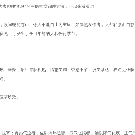
家聊聊“呃逆”的中医推拿调理方法，一起来看看吧。
喉间呃呃连声，令人不能自止为主症。如偶然发作者，大都轻微而自愈
多见，可发生于任何年龄的人和任何季节。
、辛辣，酿生胃肠积热；情志失调，郁怒不节，肝失条达，横逆克伐脾
逆。
痉挛所致。
祛寒；胃热气逆者，佐以泻热通腑；痰气阻膈者，辅以降气化痰；正气