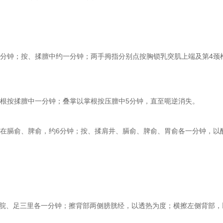
分钟；按、揉膻中约一分钟；两手拇指分别点按胸锁乳突肌上端及第4颈
根按揉膻中一分钟；叠掌以掌根按压膻中5分钟，直至呃逆消失。
膈俞、脾俞，约6分钟；按、揉肩井、膈俞、脾俞、胃俞各一分钟，以酸
、足三里各一分钟；擦背部两侧膀胱经，以透热为度；横擦左侧背部，