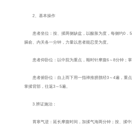
2、基本操作
患者坐位：按、揉两侧缺盆，以酸胀为度，每侧约0．5
膈俞、内关各一分钟，力量以患者能忍受为度。
患者仰卧位：以中脘为重点，顺时针摩腹6～8分钟；掌
患者俯卧位：自上而下用一指禅推膀胱经3～4遍，重点在
掌揉背部，往返3～5遍。
3.辨证施治：
胃寒气逆：延长摩腹时间，加揉气海两分钟；按、揉中脘