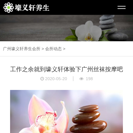
广州壕义轩养生会所
>
会所动态
>
工作之余就到壕义轩体验下广州丝袜按摩吧
2020-05-20
198