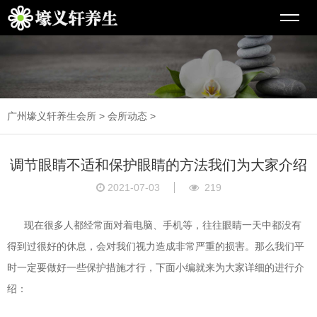
广州壕义轩养生会所
>
会所动态
>
调节眼睛不适和保护眼睛的方法我们为大家介绍
2021-07-03
219
现在很多人都经常面对着电脑、手机等，往往眼睛一天中都没有
得到过很好的休息，会对我们视力造成非常严重的损害。那么我们平
时一定要做好一些保护措施才行，下面小编就来为大家详细的进行介
绍：