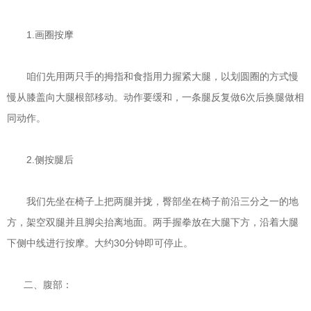
1.画圈按摩
咱们先用两只手的拇指和食指用力握紧大腿，以划圆圈的方式慢
慢从膝盖向大腿根部移动。动作要缓和，一条腿反复做6次后换腿做相
同动作。
2.侧按腿后
我们先坐在椅子上把两腿并拢，臀部坐在椅子前沿三分之一的地
方，架空双腿并且脚尖抬离地面。两手握拳放在大腿下方，沿着大腿
下侧中线进行按摩。大约30分钟即可停止。
二、腹部：